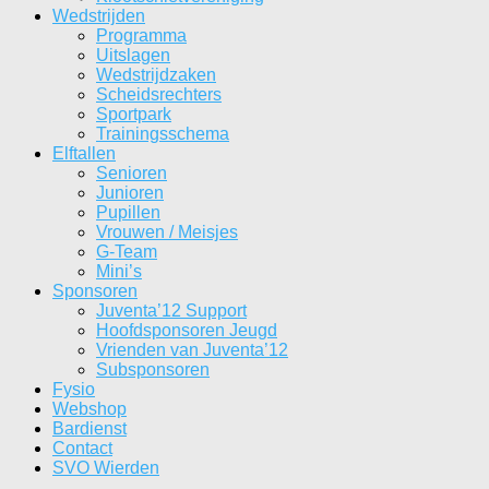
Wedstrijden
Programma
Uitslagen
Wedstrijdzaken
Scheidsrechters
Sportpark
Trainingsschema
Elftallen
Senioren
Junioren
Pupillen
Vrouwen / Meisjes
G-Team
Mini’s
Sponsoren
Juventa’12 Support
Hoofdsponsoren Jeugd
Vrienden van Juventa’12
Subsponsoren
Fysio
Webshop
Bardienst
Contact
SVO Wierden