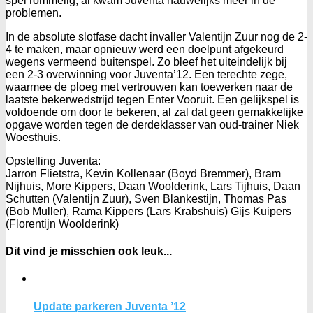
spel rommelig, al kwam Juventa nauwelijks meer in de
problemen.
In de absolute slotfase dacht invaller Valentijn Zuur nog de 2-
4 te maken, maar opnieuw werd een doelpunt afgekeurd
wegens vermeend buitenspel. Zo bleef het uiteindelijk bij
een 2-3 overwinning voor Juventa’12. Een terechte zege,
waarmee de ploeg met vertrouwen kan toewerken naar de
laatste bekerwedstrijd tegen Enter Vooruit. Een gelijkspel is
voldoende om door te bekeren, al zal dat geen gemakkelijke
opgave worden tegen de derdeklasser van oud-trainer Niek
Woesthuis.
Opstelling Juventa:
Jarron Flietstra, Kevin Kollenaar (Boyd Bremmer), Bram
Nijhuis, More Kippers, Daan Woolderink, Lars Tijhuis, Daan
Schutten (Valentijn Zuur), Sven Blankestijn, Thomas Pas
(Bob Muller), Rama Kippers (Lars Krabshuis) Gijs Kuipers
(Florentijn Woolderink)
Dit vind je misschien ook leuk...
Update parkeren Juventa ’12