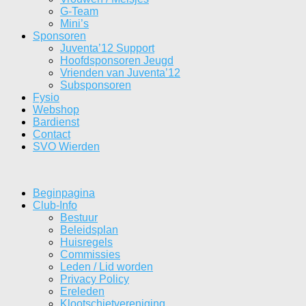
G-Team
Mini’s
Sponsoren
Juventa’12 Support
Hoofdsponsoren Jeugd
Vrienden van Juventa’12
Subsponsoren
Fysio
Webshop
Bardienst
Contact
SVO Wierden
Beginpagina
Club-Info
Bestuur
Beleidsplan
Huisregels
Commissies
Leden / Lid worden
Privacy Policy
Ereleden
Klootschietvereniging