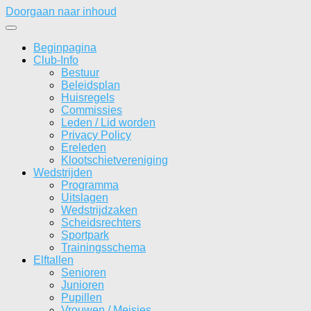
Doorgaan naar inhoud
Beginpagina
Club-Info
Bestuur
Beleidsplan
Huisregels
Commissies
Leden / Lid worden
Privacy Policy
Ereleden
Klootschietvereniging
Wedstrijden
Programma
Uitslagen
Wedstrijdzaken
Scheidsrechters
Sportpark
Trainingsschema
Elftallen
Senioren
Junioren
Pupillen
Vrouwen / Meisjes