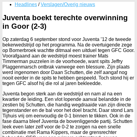
Headlines
/
Verslagen/Overig nieuws
Juventa boekt terechte overwinning
in Goor (2-3)
Op zaterdag 6 september stond voor Juventa ’12 de tweede
bekerwedstrijd op het programma. Na de overtuigende zege
op Bornerbroek wachtte ditmaal een uitduel tegen GFC Goor.
Voorafgaand aan de wedstrijd moest trainer Mats
Timmerman puzzelen in de voorhoede, want spits Jeffry
Plaggenmarsch ontbrak vanwege een blessure. Zijn plaats
werd ingenomen door Daan Schutten, die zelf aangaf nog
nooit eerder in de spits te hebben gespeeld. Toch stond hij er
tegen GFC alsof hij die rol al jaren bekleedde.
Juventa begon sterk aan de wedstrijd en nam al na een
kwartier de leiding. Een vlot lopende aanval belandde in de
zestien bij Schutten, die handig wegdraaide van zijn directe
tegenstander en de bal voor het doel bracht. Daar stond Lars
Tijhuis vrij om eenvoudig de 0-1 binnen te tikken. Ook in de
fase daarna bleef Juventa de bovenliggende partij. Schutten
leek even later zelf voor de 0-2 te zorgen na een snelle
combinatie met Rama Kippers, maar de grensrechter