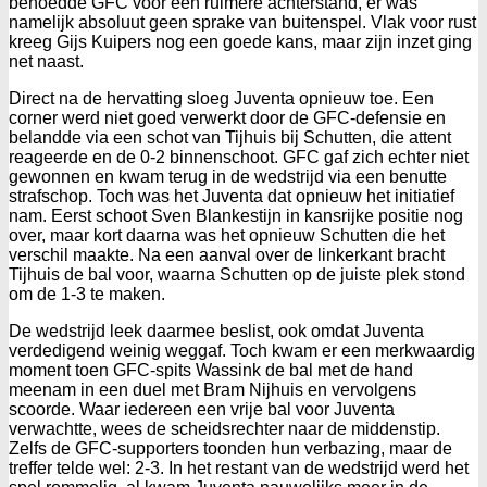
behoedde GFC voor een ruimere achterstand, er was
namelijk absoluut geen sprake van buitenspel. Vlak voor rust
kreeg Gijs Kuipers nog een goede kans, maar zijn inzet ging
net naast.
Direct na de hervatting sloeg Juventa opnieuw toe. Een
corner werd niet goed verwerkt door de GFC-defensie en
belandde via een schot van Tijhuis bij Schutten, die attent
reageerde en de 0-2 binnenschoot. GFC gaf zich echter niet
gewonnen en kwam terug in de wedstrijd via een benutte
strafschop. Toch was het Juventa dat opnieuw het initiatief
nam. Eerst schoot Sven Blankestijn in kansrijke positie nog
over, maar kort daarna was het opnieuw Schutten die het
verschil maakte. Na een aanval over de linkerkant bracht
Tijhuis de bal voor, waarna Schutten op de juiste plek stond
om de 1-3 te maken.
De wedstrijd leek daarmee beslist, ook omdat Juventa
verdedigend weinig weggaf. Toch kwam er een merkwaardig
moment toen GFC-spits Wassink de bal met de hand
meenam in een duel met Bram Nijhuis en vervolgens
scoorde. Waar iedereen een vrije bal voor Juventa
verwachtte, wees de scheidsrechter naar de middenstip.
Zelfs de GFC-supporters toonden hun verbazing, maar de
treffer telde wel: 2-3. In het restant van de wedstrijd werd het